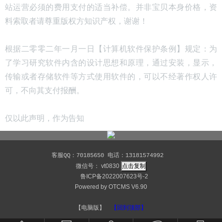
站运营必须的费用支付的适当补偿。并非宝贝本身价格，资
料索取者请尊重版权方知识产权，谢谢！
根据二零零二年一月一日【计算机软件保护条例】规定：为
了学习研究软件内含的设计思想和原理，通过安装，显示，
传输或者存储软件等方式使用软件的，可以不经著作权人许
可，不向其支付报酬。
仅以此声明，作为告知
客服QQ：70185650 电话：13181574992
微信号：
vt0830
点击复制
鲁ICP备2022007623号-2
Powered by
OTCMS V6.90
【电脑版】
【回到顶部】